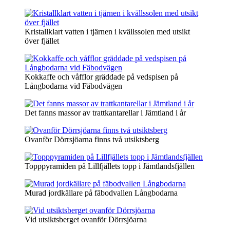
Kristallklart vatten i tjärnen i kvällssolen med utsikt
över fjället
Kokkaffe och våfflor gräddade på vedspisen på
Långbodarna vid Fäbodvägen
Det fanns massor av trattkantarellar i Jämtland i år
Ovanför Dörrsjöarna finns två utsiktsberg
Topppyramiden på Lillfjällets topp i Jämtlandsfjällen
Murad jordkällare på fäbodvallen Långbodarna
Vid utsiktsberget ovanför Dörrsjöarna