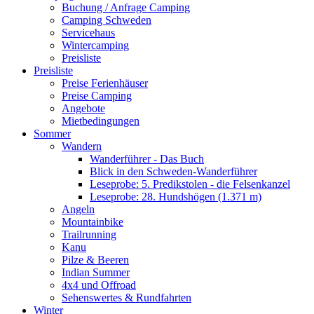
Buchung / Anfrage Camping
Camping Schweden
Servicehaus
Wintercamping
Preisliste
Preisliste
Preise Ferienhäuser
Preise Camping
Angebote
Mietbedingungen
Sommer
Wandern
Wanderführer - Das Buch
Blick in den Schweden-Wanderführer
Leseprobe: 5. Predikstolen - die Felsenkanzel
Leseprobe: 28. Hundshögen (1.371 m)
Angeln
Mountainbike
Trailrunning
Kanu
Pilze & Beeren
Indian Summer
4x4 und Offroad
Sehenswertes & Rundfahrten
Winter