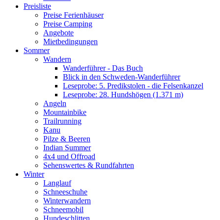
Preisliste
Preise Ferienhäuser
Preise Camping
Angebote
Mietbedingungen
Sommer
Wandern
Wanderführer - Das Buch
Blick in den Schweden-Wanderführer
Leseprobe: 5. Predikstolen - die Felsenkanzel
Leseprobe: 28. Hundshögen (1.371 m)
Angeln
Mountainbike
Trailrunning
Kanu
Pilze & Beeren
Indian Summer
4x4 und Offroad
Sehenswertes & Rundfahrten
Winter
Langlauf
Schneeschuhe
Winterwandern
Schneemobil
Hundeschlitten