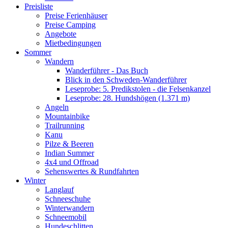
Preisliste
Preise Ferienhäuser
Preise Camping
Angebote
Mietbedingungen
Sommer
Wandern
Wanderführer - Das Buch
Blick in den Schweden-Wanderführer
Leseprobe: 5. Predikstolen - die Felsenkanzel
Leseprobe: 28. Hundshögen (1.371 m)
Angeln
Mountainbike
Trailrunning
Kanu
Pilze & Beeren
Indian Summer
4x4 und Offroad
Sehenswertes & Rundfahrten
Winter
Langlauf
Schneeschuhe
Winterwandern
Schneemobil
Hundeschlitten