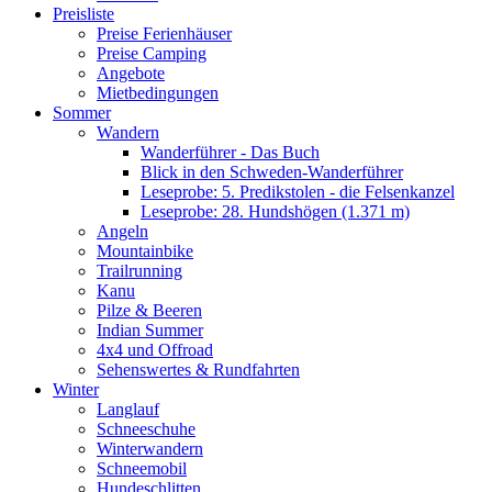
Preisliste
Preise Ferienhäuser
Preise Camping
Angebote
Mietbedingungen
Sommer
Wandern
Wanderführer - Das Buch
Blick in den Schweden-Wanderführer
Leseprobe: 5. Predikstolen - die Felsenkanzel
Leseprobe: 28. Hundshögen (1.371 m)
Angeln
Mountainbike
Trailrunning
Kanu
Pilze & Beeren
Indian Summer
4x4 und Offroad
Sehenswertes & Rundfahrten
Winter
Langlauf
Schneeschuhe
Winterwandern
Schneemobil
Hundeschlitten