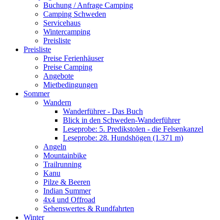
Buchung / Anfrage Camping
Camping Schweden
Servicehaus
Wintercamping
Preisliste
Preisliste
Preise Ferienhäuser
Preise Camping
Angebote
Mietbedingungen
Sommer
Wandern
Wanderführer - Das Buch
Blick in den Schweden-Wanderführer
Leseprobe: 5. Predikstolen - die Felsenkanzel
Leseprobe: 28. Hundshögen (1.371 m)
Angeln
Mountainbike
Trailrunning
Kanu
Pilze & Beeren
Indian Summer
4x4 und Offroad
Sehenswertes & Rundfahrten
Winter